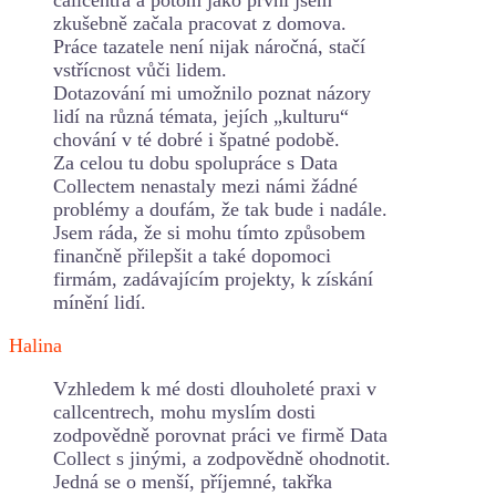
zkušebně začala pracovat z domova.
Práce tazatele není nijak náročná, stačí
vstřícnost vůči lidem.
Dotazování mi umožnilo poznat názory
lidí na různá témata, jejích „kulturu“
chování v té dobré i špatné podobě.
Za celou tu dobu spolupráce s Data
Collectem nenastaly mezi námi žádné
problémy a doufám, že tak bude i nadále.
Jsem ráda, že si mohu tímto způsobem
finančně přilepšit a také dopomoci
firmám, zadávajícím projekty, k získání
mínění lidí.
Halina
Vzhledem k mé dosti dlouholeté praxi v
callcentrech, mohu myslím dosti
zodpovědně porovnat práci ve firmě Data
Collect s jinými, a zodpovědně ohodnotit.
Jedná se o menší, příjemné, takřka