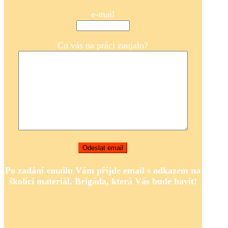
e-mail
Co vás na práci zaujalo?
Po zadání emailu Vám přijde email s odkazem na
školící materiál.
Brigáda, která Vás bude bavit!