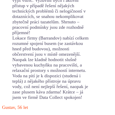
vyjít vstříc. Vyzdvihl bych i aktivní
přístup v případě řešení nějakých
technických problémů či nelogičností v
dotaznících, se snahou nekomplikovat
zbytečně práci tazatelům. Shrnuto –
pracovní podmínky jsou zde rozhodně
příjemné!
Lokace firmy (Barrandov) nabízí celkem
rozumné spojení busem (se zastávkou
hned před budovou), možnosti
občerstvení jsou v místě omezenější.
Naopak lze kladně hodnotit slušně
vybavenou kuchyňku na pracovišti, a
relaxační prostory s možností internetu.
Voda na pití je k dispozici (studená i
teplá) z nějakého přístroje na úpravu
vody, což není nejlepší řešení, naopak je
zase plusem káva zdarma! Krátce – já
jsem ve firmě Data Collect spokojen!
Gustav, 56 let