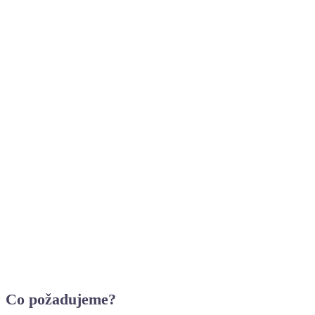
Libovolnou pracovní dobu mezi 8:00 až 20:30
Individuální přístup pro maminky na mateřské a
handicapované
V případě nedostatku brigádníků akční změny
základní sazby do výše 120 Kč/hod
Co požadujeme?