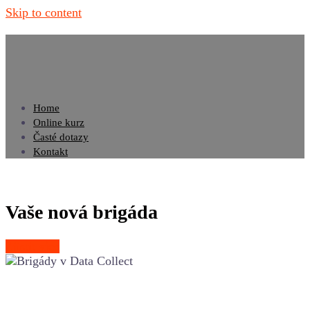
Skip to content
Home
Online kurz
Časté dotazy
Kontakt
Vaše nová brigáda
Zjistit více