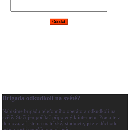
Brigáda odkudkoli na světě?
Nabízíme brigádu telefonního operátora odkudkoli na
světě. Stačí jen počítač připojený k internetu. Pracujte z
domova, ať jste na mateřské, studujete, jste v důchodu
nebo prostě nemůžete najít práci.