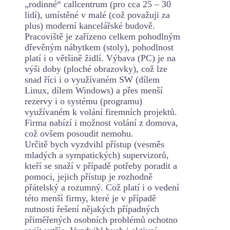
„rodinné“ callcentrum (pro cca 25 – 30
lidí), umístěné v malé (což považuji za
plus) moderní kancelářské budově.
Pracoviště je zařízeno celkem pohodlným
dřevěným nábytkem (stoly), pohodlnost
platí i o většině židlí. Výbava (PC) je na
výši doby (ploché obrazovky), což lze
snad říci i o využívaném SW (dílem
Linux, dílem Windows) a přes menší
rezervy i o systému (programu)
využívaném k volání firemních projektů.
Firma nabízí i možnost volání z domova,
což ovšem posoudit nemohu.
Určitě bych vyzdvihl přístup (vesměs
mladých a sympatických) supervizorů,
kteří se snaží v případě potřeby poradit a
pomoci, jejich přístup je rozhodně
přátelský a rozumný. Což platí i o vedení
této menší firmy, které je v případě
nutnosti řešení nějakých případných
přiměřených osobních problémů ochotno