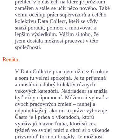
přehled v oblastech na které je průzkum
zaměřen a stále se učit něco nového. Také
velmi oceňuji práci supervizorů a celého
kolektivu Data Collect, kteří se vždy
snaží poradit, pomoci a motivovat k
lepším výsledkům. Vážím si toho, že
jsem dostala možnost pracovat v této
společnosti.
Renáta
V Data Collecte pracujem už cez 6 rokov
a som tu veľmi spokojná. Je tu príjemná
atmosféra a dobrý kolektív rôznych
vekových kategórií. Nadriadení sa snažia
byť vždy nápomocní. Môžem si vybrať z
dvoch pracovných zmien – rannej a
odpoludňajšej, ako mi to práve vyhovuje.
Často je i práca o víkendoch, ktorú
využívajú hlavne ľudia, ktorí sú cez
týždeň vo svojej práci a chcú si o víkende
privyrobiť formou brigády. Je možnosť