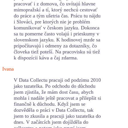
pracovať i z domova, čo uvítajú hlavne
mimopražskí a tí, ktorý nechcú cestovať
do práce a tým ušetria čas. Prácu tu nájdu
i Slováci, pre ktorých nie je problém
komunikovať v českom jazyku. Dokonca
sa tu pomerne často volajú i prieskumy v
slovenskom jazyku. K hodinovej mzde sa
pripočítavajú i odmeny za dotazníky, čo
človeka tiež poteší. Na pracovisku sú tiež
k dispozícii káva a čaj zdarma.
Ivana
V Data Collectu pracuji od podzimu 2010
jako tazatelka. Po odchodu do důchodu
jsem zjistila, že mám dost času, abych
mohla i nadále ještě pracovat a přilepšit si
finančně k důchodu. Když jsem se
dozvěděla o práci v Data Collectu, tak
jsem to zkusila a pracuji jako tazatelka do
dnes. V začátcích jsem dojížděla do
callcentra a potom jako první jsem