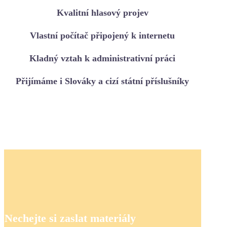
Kvalitní hlasový projev
Vlastní počítač připojený k internetu
Kladný vztah k administrativní práci
Přijímáme i Slováky a cizí státní příslušníky
Nechejte si zaslat materiály